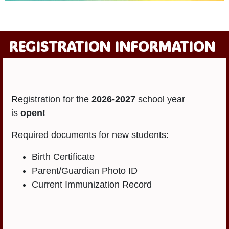
2026–2027
Kindergarten
REGISTRATION INFORMATION
Registration
For the latest information on
kindergarten registration,
immunization requirements, and
Registration for the
2026-2027
school year
more, please visit our LCSD2
is
open!
Kindergarten page.
Required documents for new students:
Click Here to Learn More
Birth Certificate
Parent/Guardian Photo ID
Current Immunization Record