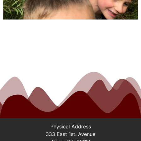
Explore the exciting gaming options available at
Panaloko
, a prominent choice featured on our partner
brand, CasinoPhilippines10.
Fat Pirate Casino i obóz
wodzów – dwie strony tego
samego medalu
Kiedy myślę o casino, przed oczami pojawia mi się
dynamiczny świat online, pełen emocji i adrenaliny,
Physical Address
który na pierwszy rzut oka przypomina obóz wodzów,
333 East 1st. Avenue
gdzie rządzi strategia i instynkt. Jako doświadczony